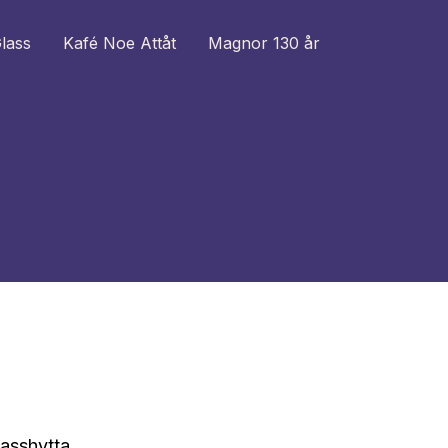
lass
Kafé Noe Attåt
Magnor 130 år
asshytta.