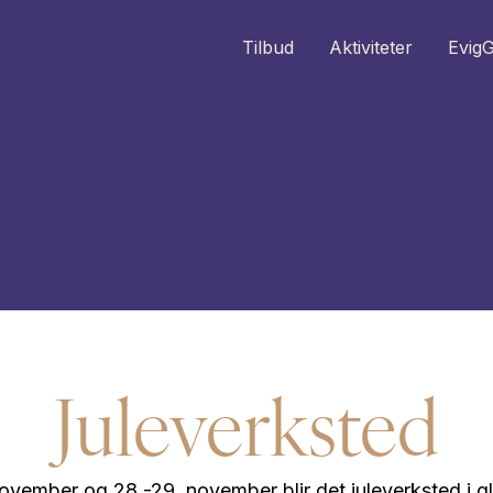
Tilbud
Aktiviteter
EvigG
Juleverksted
november og 28.-29. november blir det juleverksted i gl